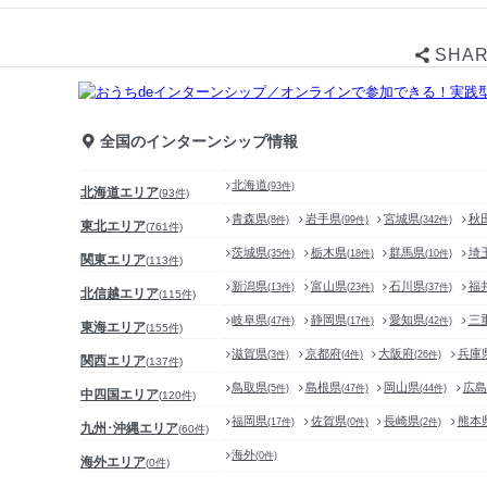
SHAR
全国のインターンシップ情報
北海道
(
93
件)
北海道エリア
(
93
件)
青森県
岩手県
宮城県
秋
(
8
件)
(
99
件)
(
342
件)
東北エリア
(
761
件)
茨城県
栃木県
群馬県
埼
(
35
件)
(
18
件)
(
10
件)
関東エリア
(
113
件)
新潟県
富山県
石川県
福
(
13
件)
(
23
件)
(
37
件)
北信越エリア
(
115
件)
岐阜県
静岡県
愛知県
三
(
47
件)
(
17
件)
(
42
件)
東海エリア
(
155
件)
滋賀県
京都府
大阪府
兵庫
(
3
件)
(
4
件)
(
26
件)
関西エリア
(
137
件)
鳥取県
島根県
岡山県
広島
(
5
件)
(
47
件)
(
44
件)
中四国エリア
(
120
件)
福岡県
佐賀県
長崎県
熊本
(
17
件)
(
0
件)
(
2
件)
九州･沖縄エリア
(
60
件)
海外
(
0
件)
海外エリア
(
0
件)