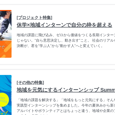
[プロジェクト特集]
休学×地域インターンで自分の枠を超える
地域の課題に飛び込み、ゼロから価値をつくる長期インターン
じゃない。“自ら意思決定し、動き出す”こと。 社会のリア
決断が、君を“学ぶ人”から“動かす人”へと変えていく。
[その他の特集]
地域を元気にするインターンシップ Summer
「地域の課題を解決する」「地域をもっと元気にする」そん
実践型インターンシップを集めました。今年の夏休みから新
アルバイトやボランティアとはちょっと違う、地域や企業の