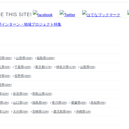
E THIS SITE!
田県
山形県
福島県
(
38
件)
(
26
件)
(
248
件)
玉県
千葉県
東京都
神奈川県
山梨県
(
0
件)
(
16
件)
(
17
件)
(
17
件)
(
0
件)
井県
長野県
(
6
件)
(
36
件)
重県
(
49
件)
県
奈良県
和歌山県
(
62
件)
(
0
件)
(
42
件)
県
山口県
徳島県
香川県
愛媛県
高知県
(
3
件)
(
1
件)
(
9
件)
(
0
件)
(
6
件)
(
5
件)
県
大分県
宮崎県
鹿児島県
沖縄県
(
12
件)
(
5
件)
(
15
件)
(
8
件)
(
1
件)