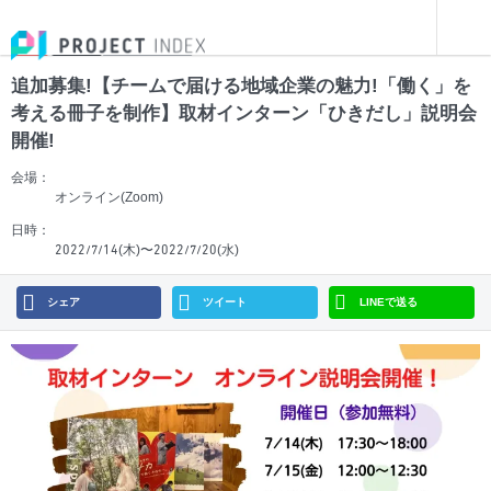
イベントを探す
追加募集!【チームで届ける地域企業の魅力!「働く」を考える冊子を制作】取材インターン「ひきだし」説明会開催!
茨城県
開催終了
オンライン開催
追加募集!【チームで届ける地域企業の魅力!「働く」を
考える冊子を制作】取材インターン「ひきだし」説明会
開催!
会場：
オンライン(Zoom)
日時：
(木)〜
(水)
2022/7/14
2022/7/20
シェア
ツイート
LINEで送る