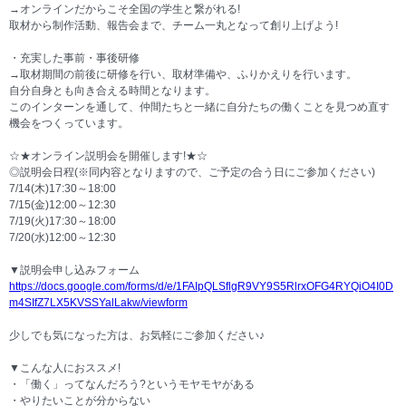
→オンラインだからこそ全国の学生と繋がれる!
取材から制作活動、報告会まで、チーム一丸となって創り上げよう!
・充実した事前・事後研修
→取材期間の前後に研修を行い、取材準備や、ふりかえりを行います。
自分自身とも向き合える時間となります。
このインターンを通して、仲間たちと一緒に自分たちの働くことを見つめ直す
機会をつくっています。
☆★オンライン説明会を開催します!★☆
◎説明会日程(※同内容となりますので、ご予定の合う日にご参加ください)
7/14(木)17:30～18:00
7/15(金)12:00～12:30
7/19(火)17:30～18:00
7/20(水)12:00～12:30
▼説明会申し込みフォーム
https://docs.google.com/forms/d/e/1FAIpQLSflgR9VY9S5RlrxOFG4RYQiO4I0D
m4SIfZ7LX5KVSSYalLakw/viewform
少しでも気になった方は、お気軽にご参加ください♪
▼こんな人におススメ!
・「働く」ってなんだろう?というモヤモヤがある
・やりたいことが分からない