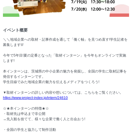
イベント概要
＼＼地域企業への取材・記事作成を通して「働く軸」を見つめ直す!学生記者を
募集します!//
今年で5年目!夏の定番となった「取材インターン」を今年もオンラインで実施
します!
本インターンは、茨城県の中小企業の魅力を発掘し、全国の学生に取材記事を
発信するインターンです。
学生目線でみた地域企業の魅力を伝えるメディアをつくろう!
▼取材インターンの詳しい内容や想いについては、こちらをご覧ください。
https://www.project-index.jp/intern/24610
☆★本インターンの特徴★☆
・取材先は申込まで非公開
→先入観を捨てて、様々な企業で働く人と出会おう!
・全国の学生と協力して制作活動