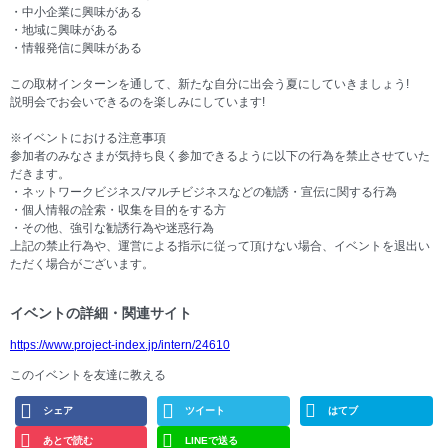
・中小企業に興味がある
・地域に興味がある
・情報発信に興味がある
この取材インターンを通して、新たな自分に出会う夏にしていきましょう!
説明会でお会いできるのを楽しみにしています!
※イベントにおける注意事項
参加者のみなさまが気持ち良く参加できるように以下の行為を禁止させていた
だきます。
・ネットワークビジネス/マルチビジネスなどの勧誘・宣伝に関する行為
・個人情報の詮索・収集を目的をする方
・その他、強引な勧誘行為や迷惑行為
上記の禁止行為や、運営による指示に従って頂けない場合、イベントを退出い
ただく場合がございます。
イベントの詳細・関連サイト
https://www.project-index.jp/intern/24610
このイベントを友達に教える
シェア
ツイート
はてブ
あとで読む
LINEで送る