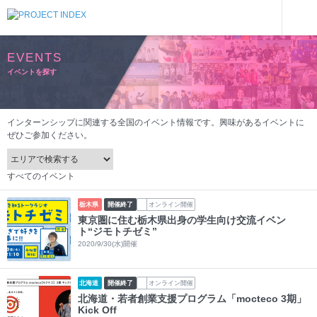
イベントを探す
EVENTS
イベントを探す
インターンシップに関連する全国のイベント情報です。興味があるイベントに
ぜひご参加ください。
すべてのイベント
栃木県
開催終了
オンライン開催
東京圏に住む栃木県出身の学生向け交流イベン
ト“ジモトチゼミ”
2020/9/30(水)開催
北海道
開催終了
オンライン開催
北海道・若者創業支援プログラム「mocteco 3期」
Kick Off