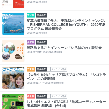
2020/9/19(土)開催
宮城県
開催終了
変革の最前線で学ぶ、実践型オンラインキャンパス
「FISHERMAN COLLEGE for YOUTH」 2020年夏
プログラム 最終報告会
2020/9/18(金)開催
兵庫県
開催終了
淡路島まるごとインターン「いろはのわ」説明会
2020/9/7(月)〜2023/1/5(木)開催
三重県
開催終了
オンライン開催
【大学生向け/キャリア探求プログラム】「シゴトラ
ベル」この夏開催!
2020/8/31(月)〜2020/9/4(金)開催
栃木県
開催終了
オンライン開催
しもつけクエストSTAGE.2「地域コーディネーター
養成講座 基礎編」(全3回)