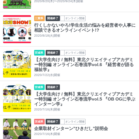
2020/8/20(木)〜2020/9/24(木)開催
三重県
開催終了
オンライン開催
行くしかないやろ!学生生活の悩みを経営者や人事に
相談できるオンラインイベント!?
2020/8/18(火)開催
宮城県
開催終了
オンライン開催
【大学生向け / 無料】東北クリエイティブアカデミ
ー特別編 オンライン石巻流学vol.6 『経営者が語る
福祉学』
2020/7/22(水)開催
宮城県
開催終了
【大学生向け / 無料】東北クリエイティブアカデミ
ー特別編 オンライン石巻流学vol.5 『OB OGに学ぶ
インターン学』
2020/7/16(木)開催
茨城県
開催終了
オンライン開催
企業取材インターン”ひきだし”説明会
2020/7/16(木)開催