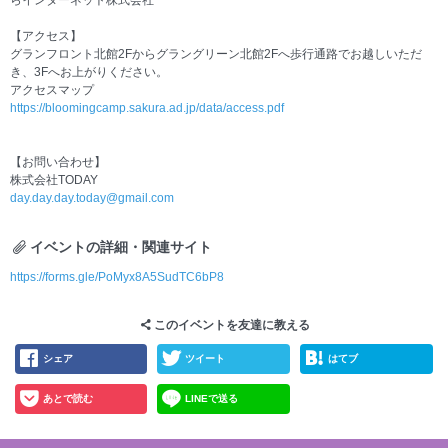
らインターネット株式会社
【アクセス】
グランフロント北館2Fからグラングリーン北館2Fへ歩行通路でお越しいただ
き、3Fへお上がりください。
アクセスマップ
https://bloomingcamp.sakura.ad.jp/data/access.pdf
【お問い合わせ】
株式会社TODAY
day.day.day.today@gmail.com
イベントの詳細・関連サイト
https://forms.gle/PoMyx8A5SudTC6bP8
このイベントを友達に教える
シェア
ツイート
はてブ
あとで読む
LINEで送る