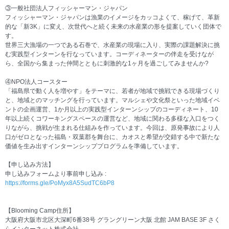
③一般社団法人フィッシャーマン・ジャパン
フィッシャーマン・ジャパンは漁業のイメージをカッコよくて、稼げて、革新
的な「新3K」に変え、次世代へと続く未来の水産業の形を提案していく団体で
す。
世界三大漁場の一つである石巻で、水産業の現場に入り、実際の課題解決に挑
む実践型インターンを行なっています。コーディネーターの伴走を受けなが
ら、全国から集まった仲間とともに刺激的な1ヶ月を過ごしてみませんか?
④NPO法人コースター
「福島県で動く人を増やす」をテーマに、若者が地域で挑戦できる現場づくり
と、地域とのマッチングを行っています。マルシェや文化祭といった地域イベ
ントの企画運営、1か月以上の実践型インターンシップのコーディネート、10
年以上続くコワーキングスペースの運営など、地域に関わる多様な入口をつく
りながら、挑戦が生まれる仕組みを作っています。今回は、原発事故により人
口がゼロとなった福島・双葉郡を舞台に、カオスと希望が交錯する中で新たな
価値を生み出すインターンシッププログラムを準備しています。
【申し込み方法】
申し込みフォームより事前申し込み :
https://forms.gle/PoMyx8A5SudTC6bP8
【Blooming Camp住所】
大阪府大阪市北区大深町6番38号 グラングリーン大阪 北館 JAM BASE 3F さく