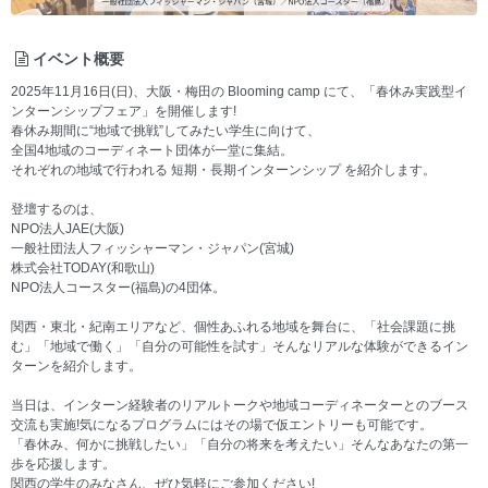
イベント概要
2025年11月16日(日)、大阪・梅田の Blooming camp にて、「春休み実践型イ
ンターンシップフェア」を開催します!
春休み期間に“地域で挑戦”してみたい学生に向けて、
全国4地域のコーディネート団体が一堂に集結。
それぞれの地域で行われる 短期・長期インターンシップ を紹介します。
登壇するのは、
NPO法人JAE(大阪)
一般社団法人フィッシャーマン・ジャパン(宮城)
株式会社TODAY(和歌山)
NPO法人コースター(福島)の4団体。
関西・東北・紀南エリアなど、個性あふれる地域を舞台に、「社会課題に挑
む」「地域で働く」「自分の可能性を試す」そんなリアルな体験ができるイン
ターンを紹介します。
当日は、インターン経験者のリアルトークや地域コーディネーターとのブース
交流も実施!気になるプログラムにはその場で仮エントリーも可能です。
「春休み、何かに挑戦したい」「自分の将来を考えたい」そんなあなたの第一
歩を応援します。
関西の学生のみなさん、ぜひ気軽にご参加ください!