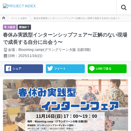
イベントを探す
春休み実践型インターンシップフェア〜正解のない現場で成長する自分に出会う〜
大阪府
開催終了
春休み実践型インターンシップフェア〜正解のない現場
で成長する自分に出会う〜
会場：
Blooming camp(グラングリーン大阪 北館3階)
日時：
2025/11/16
(日)
シェア
ツイート
LINEで送る