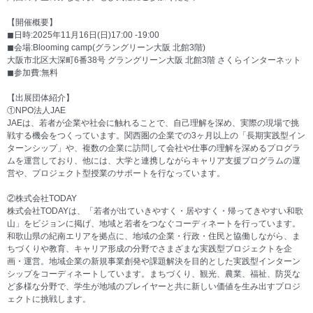
【開催概要】
◼︎日時:2025年11月16日(日)17:00 -19:00
◼︎会場:Blooming camp(グラングリーン大阪 北館3階)
大阪市北区大深町6番38号 グラングリーン大阪 北館3階 さくらインターネット
◼︎参加費:無料
【出展団体紹介】
①NPO法人JAE
JAEは、若者が企業や社会に触れることで、自己理解を深め、実際の現場で挑
戦する機会をつくっています。関西圏の企業での3ヶ月以上の「長期実践型イン
ターンシップ」や、複数の企業に訪問して会社や仕事の理解を深めるプログラ
ムを運営しており、他には、大学と連携しながらキャリア支援プログラムの運
営や、プロジェクト型授業のサポートを行なっています。
②株式会社TODAY
株式会社TODAYは、「若者が出ていきやすく・居やすく・帰ってきやすい和歌
山」をビジョンに掲げ、地域と若者をつなぐコーディネートを行っています。
和歌山県の紀南エリアを拠点に、地域の企業・行政・住民と協働しながら、ま
ちづくりや教育、キャリア形成の分野でさまざまな実践型プロジェクトを企
画・運営。地域企業の新規事業創発や課題解決を目的とした実践型インターン
シップをコーディネートしています。まちづくり、観光、農業、福祉、防災な
ど多様な分野で、学生が地域のプレイヤーと共に新しい価値を生み出すプロジ
ェクトに挑戦します。