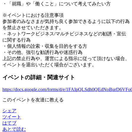
・「就職」や「働くこと」について考えてみたい方
※イベントにおける注意事項
参加者のみなさまが気持ち良く参加できるように以下の行為
を禁止させていただきます。
・ネットワークビジネス/マルチビジネスなどの勧誘・宣伝
に関する行為
・個人情報の詮索・収集を目的をする方
・その他、強引な勧誘行為や迷惑行為
上記の禁止行為や、運営による指示に従って頂けない場合、
イベントを退出いただく場合がございます。
イベントの詳細・関連サイト
https://docs.google.com/forms/d/e/1FAIpQLSdh0QEdNoBurD6
このイベントを友達に教える
シェア
ツイート
はてブ
あとで読む