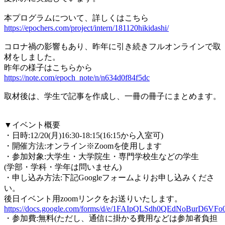
本プログラムについて、詳しくはこちら
https://epochers.com/project/intern/181120hikidashi/
コロナ禍の影響もあり、昨年に引き続きフルオンラインで取
材をしました。
昨年の様子はこちらから
https://note.com/epoch_note/n/n634d0f84f5dc
取材後は、学生で記事を作成し、一冊の冊子にまとめます。
▼イベント概要
・日時:12/20(月)16:30-18:15(16:15から入室可)
・開催方法:オンライン※Zoomを使用します
・参加対象:大学生・大学院生・専門学校生などの学生
(学部・学科・学年は問いません)
・申し込み方法:下記Googleフォームよりお申し込みくださ
い。
後日イベント用zoomリンクをお送りいたします。
https://docs.google.com/forms/d/e/1FAIpQLSdh0QEdNoBurD6
・参加費:無料(ただし、通信に掛かる費用などは参加者負担