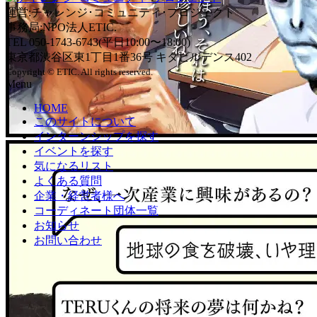
運営:チャレンジ･コミュニティ･プロジェクト
事務局:NPO法人ETIC.
TEL 050-1743-6743(平日10:00〜18:00)
東京都渋谷区東1丁目1番36号 キタビルデンス402
Copyright © ETIC. All rights reserved.
Menu
HOME
このサイトについて
インターンシップを探す
イベントを探す
気になるリスト
よくある質問
企業・経営者様へ
コーディネート団体一覧
お知らせ
お問い合わせ