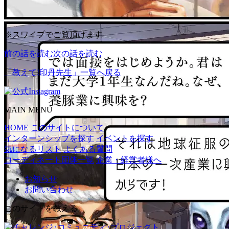
※スワイプでご覧頂けます
前の話を読む
次の話を読む
「教えて!印丹先生」一覧へ戻る
MAIN MENU
HOME
このサイトについて
インターンシップを探す
イベントを探す
気になるリスト
よくある質問
コーディネート団体一覧
企業・経営者様へ
お知らせ
お問い合わせ
このサイトを教える